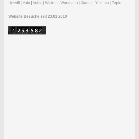
Uniwill | Vaio | Vobis | Wistron | Wortmann | Xiaomi | Yakumo | Zepto
Website Besuche seit 23.02.2010