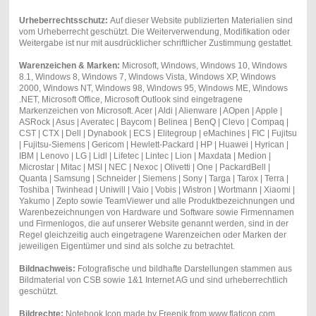
Urheberrechtsschutz:
Auf dieser Website publizierten Materialien sind
vom Urheberrecht geschützt. Die Weiterverwendung, Modifikation oder
Weitergabe ist nur mit ausdrücklicher schriftlicher Zustimmung gestattet.
Warenzeichen & Marken:
Microsoft, Windows, Windows 10, Windows
8.1, Windows 8, Windows 7, Windows Vista, Windows XP, Windows
2000, Windows NT, Windows 98, Windows 95, Windows ME, Windows
.NET, Microsoft Office, Microsoft Outlook sind eingetragene
Markenzeichen von Microsoft. Acer | Aldi | Alienware | AOpen | Apple |
ASRock | Asus | Averatec | Baycom | Belinea | BenQ | Clevo | Compaq |
CST | CTX | Dell | Dynabook | ECS | Elitegroup | eMachines | FIC | Fujitsu
| Fujitsu-Siemens | Gericom | Hewlett-Packard | HP | Huawei | Hyrican |
IBM | Lenovo | LG | Lidl | Lifetec | Lintec | Lion | Maxdata | Medion |
Microstar | Mitac | MSI | NEC | Nexoc | Olivetti | One | PackardBell |
Quanta | Samsung | Schneider | Siemens | Sony | Targa | Tarox | Terra |
Toshiba | Twinhead | Uniwill | Vaio | Vobis | Wistron | Wortmann | Xiaomi |
Yakumo | Zepto sowie TeamViewer und alle Produktbezeichnungen und
Warenbezeichnungen von Hardware und Software sowie Firmennamen
und Firmenlogos, die auf unserer Website genannt werden, sind in der
Regel gleichzeitig auch eingetragene Warenzeichen oder Marken der
jeweiligen Eigentümer und sind als solche zu betrachtet.
Bildnachweis:
Fotografische und bildhafte Darstellungen stammen aus
Bildmaterial von CSB sowie 1&1 Internet AG und sind urheberrechtlich
geschützt.
Bildrechte:
Notebook Icon made by Freepik from www.flaticon.com