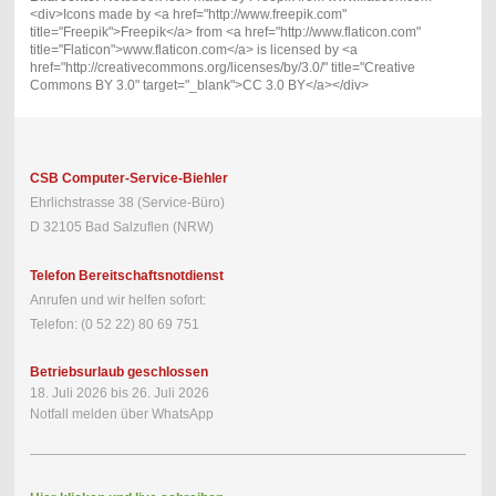
<div>Icons made by <a href="http://www.freepik.com"
title="Freepik">Freepik</a> from <a href="http://www.flaticon.com"
title="Flaticon">www.flaticon.com</a> is licensed by <a
href="http://creativecommons.org/licenses/by/3.0/" title="Creative
Commons BY 3.0" target="_blank">CC 3.0 BY</a></div>
CSB Computer-Service-Biehler
Ehrlichstrasse 38 (Service-Büro)
D 32105 Bad Salzuflen (NRW)
Telefon Bereitschaftsnotdienst
Anrufen und wir helfen sofort:
Telefon: (0 52 22) 80 69 751
Betriebsurlaub geschlossen
18. Juli 2026 bis 26. Juli 2026
Notfall melden über WhatsApp