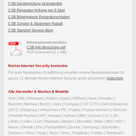
CSB Geräteprüfung ist kostenfrei
CSB Reparatur Anfrage per E-Mail
CSB Bildergalerie Reparaturschäden
CSB Schüler & Studenten Rabatt
CSB Standort Service-Büro
Informationsbroschüre
CSB Info Broschüre.pdf
PDF-Dokument [2.2 MB]
Norton Internet Security kostenlos
Für jede Neukunden-Empfehlung erhalten unsere Bestandskunden für
ganze 12 Monate Norton Internet Security gratis geschenkt:
Gutschein
Alle Hersteller & Marken & Modelle
Acer | Aldi | Alienware | AOpen | Apple | ASRock | Asus | Averatec |
Baycom | Belinea | BenQ | Clevo | Compaq | CST | CTX | Dell | Dynabook
| ECS | Elitegroup | eMachines | FIC | Fujitsu | Fujitsu-Siemens | Gericom
| Hewlett-Packard | HP | Huawei | Hyrican | IBM | Lenovo | LG | Lidl |
Lifetec | Lintec | Lion | Maxdata | Medion | Microstar | Mitac | MSI | NEC |
Nexoc | Olivetti | One | PackardBell | Quanta | Samsung | Schneider |
Siemens | Sony | Targa | Tarox | Terra | Tongfang | Toshiba | Twinhead |