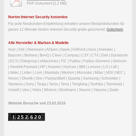
PDF-Dokument [2.2 MB]
Norton Internet Security kostenlos
Für jede Neukunden-Empfehlung erhalten unsere Bestandskunden für
ganze 12 Monate Norton Internet Security gratis geschenkt:
Gutschein
Alle Hersteller & Marken & Modelle
Acer | Aldi | Alienware | AOpen | Apple | ASRock | Asus | Averatec |
Baycom | Belinea | BenQ | Clevo | Compaq | CST | CTX | Dell | Dynabook
| ECS | Elitegroup | eMachines | FIC | Fujitsu | Fujitsu-Siemens | Gericom
| Hewlett-Packard | HP | Huawei | Hyrican | IBM | Lenovo | LG | Lidl |
Lifetec | Lintec | Lion | Maxdata | Medion | Microstar | Mitac | MSI | NEC |
Nexoc | Olivetti | One | PackardBell | Quanta | Samsung | Schneider |
Siemens | Sony | Targa | Tarox | Terra | Tongfang | Toshiba | Twinhead |
Uniwill | Vaio | Vobis | Wistron | Wortmann | Xiaomi | Yakumo | Zepto
Website Besuche seit 23.02.2010