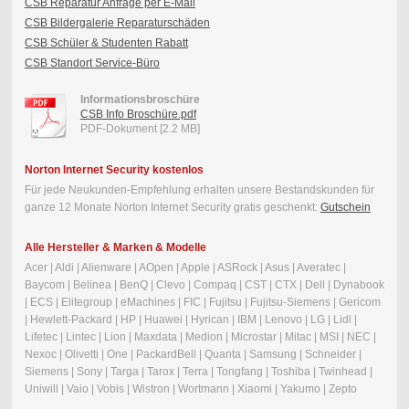
CSB Reparatur Anfrage per E-Mail
CSB Bildergalerie Reparaturschäden
CSB Schüler & Studenten Rabatt
CSB Standort Service-Büro
Informationsbroschüre
CSB Info Broschüre.pdf
PDF-Dokument [2.2 MB]
Norton Internet Security kostenlos
Für jede Neukunden-Empfehlung erhalten unsere Bestandskunden für
ganze 12 Monate Norton Internet Security gratis geschenkt:
Gutschein
Alle Hersteller & Marken & Modelle
Acer | Aldi | Alienware | AOpen | Apple | ASRock | Asus | Averatec |
Baycom | Belinea | BenQ | Clevo | Compaq | CST | CTX | Dell | Dynabook
| ECS | Elitegroup | eMachines | FIC | Fujitsu | Fujitsu-Siemens | Gericom
| Hewlett-Packard | HP | Huawei | Hyrican | IBM | Lenovo | LG | Lidl |
Lifetec | Lintec | Lion | Maxdata | Medion | Microstar | Mitac | MSI | NEC |
Nexoc | Olivetti | One | PackardBell | Quanta | Samsung | Schneider |
Siemens | Sony | Targa | Tarox | Terra | Tongfang | Toshiba | Twinhead |
Uniwill | Vaio | Vobis | Wistron | Wortmann | Xiaomi | Yakumo | Zepto