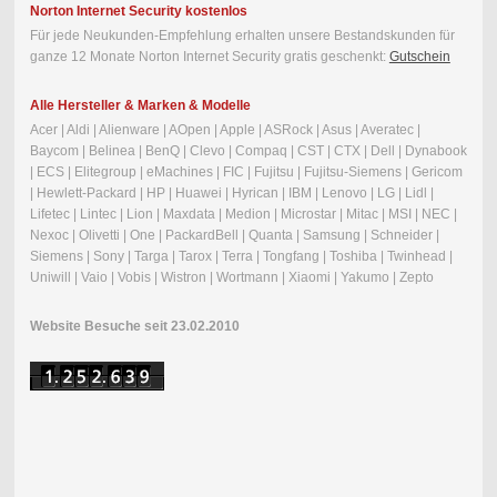
Norton Internet Security kostenlos
Für jede Neukunden-Empfehlung erhalten unsere Bestandskunden für
ganze 12 Monate Norton Internet Security gratis geschenkt:
Gutschein
Alle Hersteller & Marken & Modelle
Acer | Aldi | Alienware | AOpen | Apple | ASRock | Asus | Averatec |
Baycom | Belinea | BenQ | Clevo | Compaq | CST | CTX | Dell | Dynabook
| ECS | Elitegroup | eMachines | FIC | Fujitsu | Fujitsu-Siemens | Gericom
| Hewlett-Packard | HP | Huawei | Hyrican | IBM | Lenovo | LG | Lidl |
Lifetec | Lintec | Lion | Maxdata | Medion | Microstar | Mitac | MSI | NEC |
Nexoc | Olivetti | One | PackardBell | Quanta | Samsung | Schneider |
Siemens | Sony | Targa | Tarox | Terra | Tongfang | Toshiba | Twinhead |
Uniwill | Vaio | Vobis | Wistron | Wortmann | Xiaomi | Yakumo | Zepto
Website Besuche seit 23.02.2010